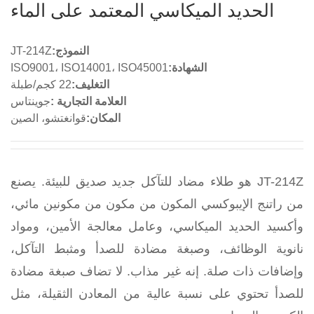
الحديد الميكاسي المعتمد على الماء
النموذج:
JT-214Z
الشهادة:
ISO9001، ISO14001، ISO45001
التغليف:
22 كجم/طبلة
العلامة التجارية :
جوينتاس
المكان:
قوانغتشو، الصين
JT-214Z هو طلاء مضاد للتآكل جديد صديق للبيئة. يصنع
من راتنج الإيبوكسي المكون من مكون من مكونين مائي،
وأكسيد الحديد الميكاسي، وعامل معالجة الأمين، ومواد
نانوية الوظائف، وصبغة مضادة للصدأ ومثبط التآكل،
وإضافات ذات صلة. إنه غير مذاب. لا تضاف صبغة مضادة
للصدأ تحتوي على نسبة عالية من المعادن الثقيلة، مثل