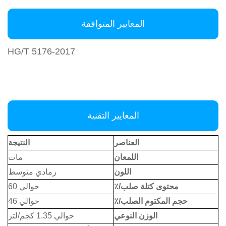
المعايير المتوافقة
HG/T 5176-2017
المعايير التقنية
العناصر
النتيجة
اللمعان
مات
اللون
رمادي متوسط
محتوى كتلة صلب/٪
حوالي 60
حجم المكتوم الصلب/٪
حوالي 46
الوزن النوعي
حوالي 1.35 كجم/لتر