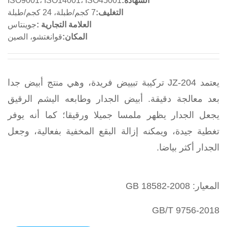
الشهادة:
ISO9001، ISO14001، ISO45001
التغليف:
7 كجم/طبلة، 24 كجم/طبلة
العلامة التجارية :
جوينتاس
المكان:
قوانغتشو، الصين
يعتمد JZ-204 تركيبة تبييض فريدة، وهي منتج أبيض جدا
بعد معالجة دقيقة. أبيض الجدار وطابعه اليشم الرقيق
يجعل الجدار يظهر ملمسا جميلا ورقيقا؛ كما أنه يوفر
تغطية جيدة، ويمكنه إزالة البقع المخفية بفعالية، وجعل
الجدار أكثر بياضا.
المعيار: GB 18582-2008
GB/T 9756-2018