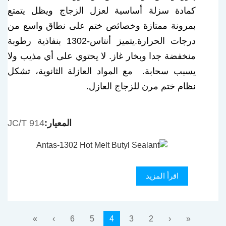
كمادة سزلة أساسية لعزل الزجاج ويظل يتمتع
بمرونة ممتازة وخصائص ختم على نطاق واسع من
درجات الحرارة.
يتميز أنتاس-1302 بنفاذية رطوبة
منخفضة جدا وبخار غاز. لا يحتوي على أي مذيب ولا
يسبب سحابة. مع المواد العازلة الثانوية، تشكل
نظام ختم مرن للزجاج العازل.
المعيار:
JC/T 914
اقرأ المزيد
»
›
6
5
4
3
2
‹
«