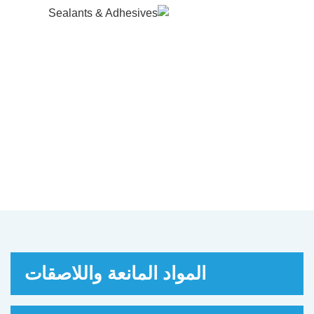
المواد المانعة واللاصقات
نتاس سيلانت بتوفير منتجات مانعة عالية الجودة
رة وآمنة وموثوقة للعملاء، بالإضافة إلى حلول
ية احترافية لللاصق والختم، والتي تستخدم على
اسع في هندسة البناء، وتزيين المنازل، ومعدات
لحاويات، والحويات واليخوت، والطاقة الشمسية
الكهروضوئية، وإضاءة LED، والطاقة الجديدة،
والمركبات، والمنتجات الكهربائية والإلكترونية،
ومحولات الطاقة وغيرها من المجالات.
المواد المانعة واللاصقات