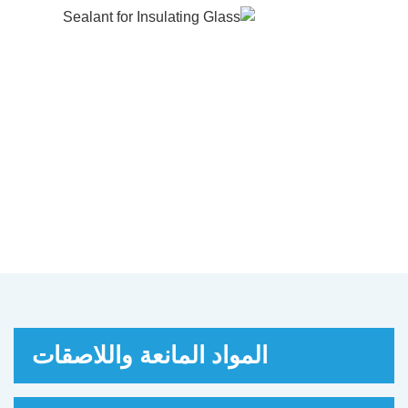
مادة العزل للزجاج
تعد جوينتاس واحدة من أفضل مصنعي الزجاج
السيليكون العازل منذ عام 1989، حيث نبيع زجاج
جي عالي القوة لجامعة آي يو بسعر الجملة في
المصنع ونوفر ضمانا لمدة 25 سنة
المواد المانعة واللاصقات