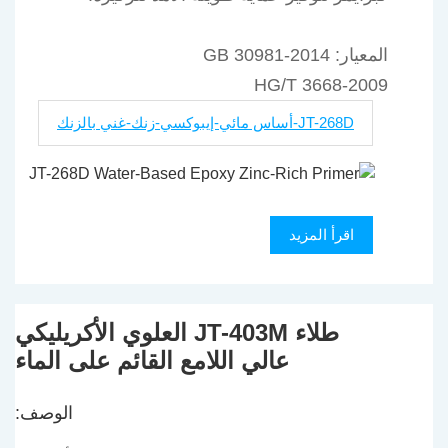
المعيار: GB 30981-2014
HG/T 3668-2009
JT-268D-أساس مائي-إيبوكسي-زنك-غني بالزنك
اقرأ المزيد
طلاء JT-403M العلوي الأكريليكي
عالي اللامع القائم على الماء
الوصف: