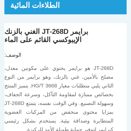
الطلاءات المائية
برايمر JT-268D الغني بالزنك
الإيبوكسي القائم على الماء
الوصف:
JT-268D هو برايمر يحتوي على مكونين معدل،
مصلح بالأمين، غني بالزنك، وهو برايمر من النوع
الثاني يلبي متطلبات معيار HG/T 3668. يتميز المنتج
بخصائص ممتازة لمقاومة التآكل، وسرعة الجفاف،
وسهولة التصنيع. وفي الوقت نفسه، يتمتع JT-268D
بمزايا محتوى منخفض من المركبات العضوية
المتطايرة وصداقة بيئية. يستخدم بشكل رئيسي
كبرايمر لتوفير حماية طويلة الأمد للركيزة.