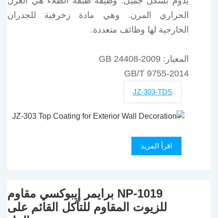
يدوم بشكل جميل. وظيفة طبقة الطلاء هي العزل
الحراري المرن. وهي مادة زخرفية للجدران
الخارجية لها وظائف متعددة.
المعيار: GB 24408-2009
GB/T 9755-2014
JZ-303-TDS
اقرأ المزيد
NP-1019 برايمر إيبوكسي مقاوم
للزيوت المقاوم للتآكل القائم على