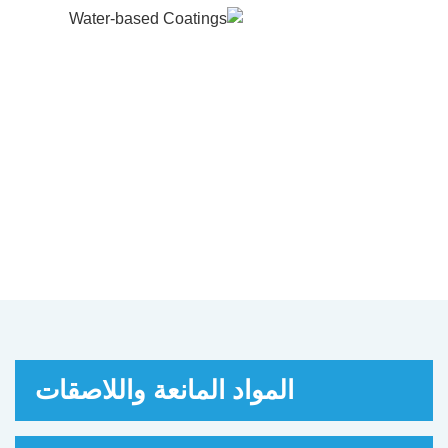
الطلاءات المائية
انتاس من الشركات الرائدة في تصنيع الدهانات
اءات المضادة للتآكل القائمة على الماء لصناعة
الصلب والآلات والبناء والبتروكيماويات.
ل تحتاج إلى طلاء يحمي أجزائك من التآكل؟ هنا
يمكنك العثور على أفضل الطلاءات.
المواد المانعة واللاصقات